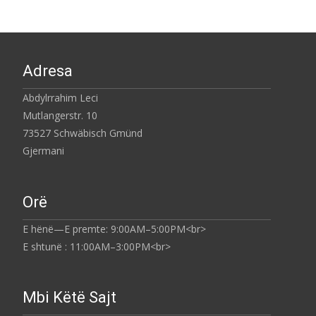
Adresa
Abdylrrahim Leci
Mutlangerstr. 10
73527 Schwäbisch Gmünd
Gjermani
Orë
E hënë—E premte: 9:00AM–5:00PM<br>
E shtunë : 11:00AM–3:00PM<br>
Mbi Këtë Sajt