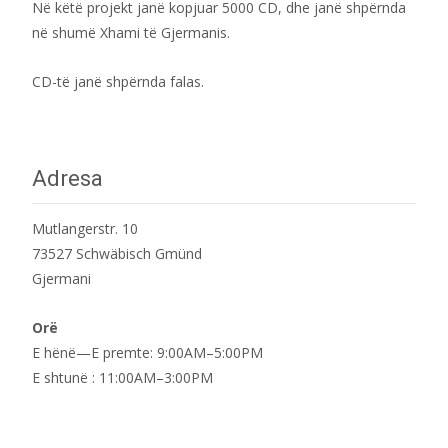
Në këtë projekt janë kopjuar 5000 CD, dhe janë shpërnda
në shumë Xhami të Gjermanis.
CD-të janë shpërnda falas.
Adresa
Mutlangerstr. 10
73527 Schwäbisch Gmünd
Gjermani
Orë
E hënë—E premte: 9:00AM–5:00PM
E shtunë : 11:00AM–3:00PM