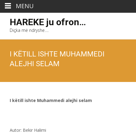
MENU
HAREKE ju ofron…
Diçka më ndryshe….
I KËTILL ISHTE MUHAMMEDI
ALEJHI SELAM
I këtill ishte Muhammedi alejhi selam
Autor: Bekir Halimi